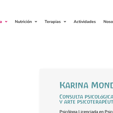
ía
Nutrición
Terapias
Actividades
Noso
Karina Mon
Consulta psicológic
y arte psicoterapéut
Psicóloga Licenciada en Psico