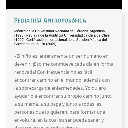
Pediatría Antroposófica
Médico de la Universidad Nacional de Córdoba, Argentina
(1995). Pediatra de la Pontificia Universidad católica de Chile
(1999). Certificación internacional de la Sección Médica del
Goetheanum, Suiza (2009).
«El niño es enteramente un ser humano en
devenir. ¡Eso me conmueve cada día en forma
renovada! Con frecuencia no es fácil
encontrar camino en el mundo, además con
la sobrecarga de enfermedades. Yo quiero
ayudarlo a encontrar su propio camino junto
a su mamá, a su papá y junto a todas las
personas que lo quieren, para formar una
envoltura, en la cual su ser pueda sanar y