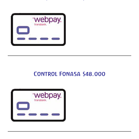
Control Fonasa $48.000